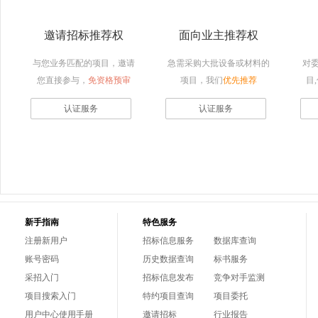
邀请招标推荐权
面向业主推荐权
与您业务匹配的项目，邀请
急需采购大批设备或材料的
对
您直接参与，
免资格预审
项目，我们
优先推荐
目
认证服务
认证服务
新手指南
特色服务
注册新用户
招标信息服务
数据库查询
账号密码
历史数据查询
标书服务
采招入门
招标信息发布
竞争对手监测
项目搜索入门
特约项目查询
项目委托
用户中心使用手册
邀请招标
行业报告